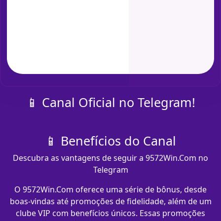
📱 Canal Oficial no Telegram!
📱 Benefícios do Canal
Descubra as vantagens de seguir a 9572Win.Com no
Telegram
O 9572Win.Com oferece uma série de bônus, desde
boas-vindas até promoções de fidelidade, além de um
clube VIP com benefícios únicos. Essas promoções