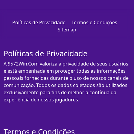
Políticas de Privacidade
Termos e Condições
Sitemap
Políticas de Privacidade
A 9572Win.Com valoriza a privacidade de seus usuários
e está empenhada em proteger todas as informações
pessoais fornecidas durante o uso de nossos canais de
comunicação. Todos os dados coletados são utilizados
exclusivamente para fins de melhoria contínua da
experiência de nossos jogadores.
Termos e Condições