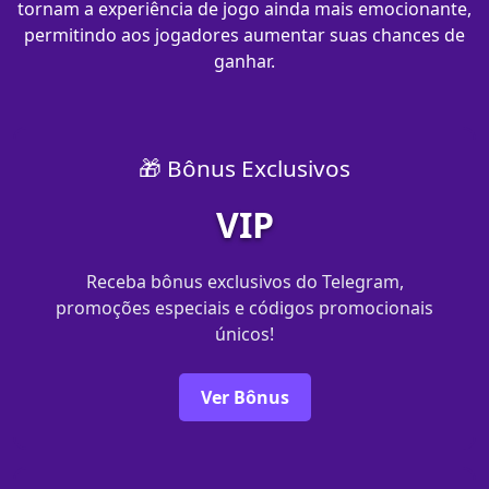
tornam a experiência de jogo ainda mais emocionante,
permitindo aos jogadores aumentar suas chances de
ganhar.
🎁 Bônus Exclusivos
VIP
Receba bônus exclusivos do Telegram,
promoções especiais e códigos promocionais
únicos!
Ver Bônus