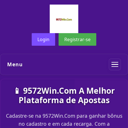
Login
Registrar-se
Menu
📱 9572Win.Com A Melhor
Plataforma de Apostas
Cadastre-se na 9572Win.Com para ganhar bônus
no cadastro e em cada recarga. Com a