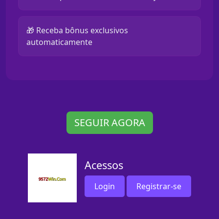
🎁 Receba bônus exclusivos
automaticamente
SEGUIR AGORA
Acessos
Login
Registrar-se