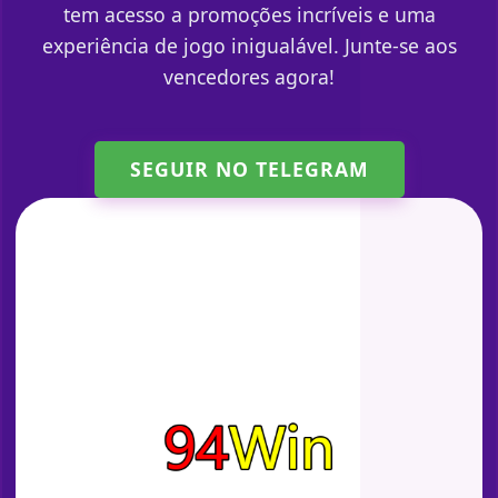
tem acesso a promoções incríveis e uma
experiência de jogo inigualável. Junte-se aos
vencedores agora!
SEGUIR NO TELEGRAM