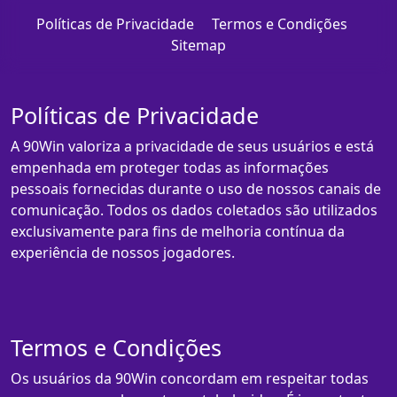
Políticas de Privacidade
Termos e Condições
Sitemap
Políticas de Privacidade
A 90Win valoriza a privacidade de seus usuários e está
empenhada em proteger todas as informações
pessoais fornecidas durante o uso de nossos canais de
comunicação. Todos os dados coletados são utilizados
exclusivamente para fins de melhoria contínua da
experiência de nossos jogadores.
Termos e Condições
Os usuários da 90Win concordam em respeitar todas