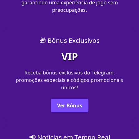
garantindo uma experiência de jogo sem
preocupações.
🎁 Bônus Exclusivos
VIP
Receba bônus exclusivos do Telegram,
promoções especiais e códigos promocionais
únicos!
Ver Bônus
📢 Notícias em Tempo Real