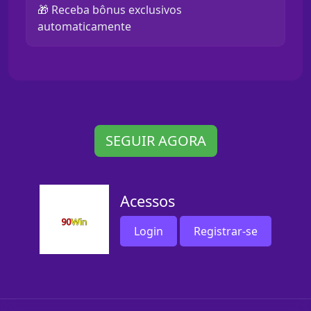
🎁 Receba bônus exclusivos
automaticamente
SEGUIR AGORA
Acessos
Login
Registrar-se