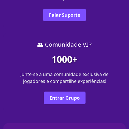
Falar Suporte
👥 Comunidade VIP
1000+
Junte-se a uma comunidade exclusiva de
jogadores e compartilhe experiências!
Entrar Grupo