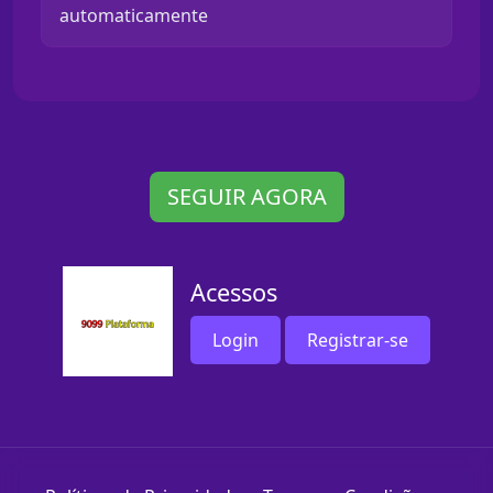
automaticamente
SEGUIR AGORA
Acessos
Login
Registrar-se