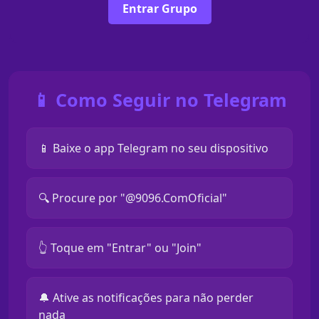
Entrar Grupo
📱 Como Seguir no Telegram
📱 Baixe o app Telegram no seu dispositivo
🔍 Procure por "@9096.ComOficial"
👆 Toque em "Entrar" ou "Join"
🔔 Ative as notificações para não perder
nada