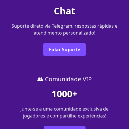
Chat
Suporte direto via Telegram, respostas rápidas e
atendimento personalizado!
Falar Suporte
👥 Comunidade VIP
1000+
Junte-se a uma comunidade exclusiva de
jogadores e compartilhe experiências!