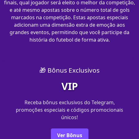
finais, qual jogador será eleito o melhor da competição,
e até mesmo apostas sobre o número total de gols
marcados na competição. Estas apostas especiais
adicionam uma dimensão extra de emoção aos
grandes eventos, permitindo que você participe da
história do futebol de forma ativa.
🎁 Bônus Exclusivos
VIP
Receba bônus exclusivos do Telegram,
promoções especiais e códigos promocionais
únicos!
Ver Bônus