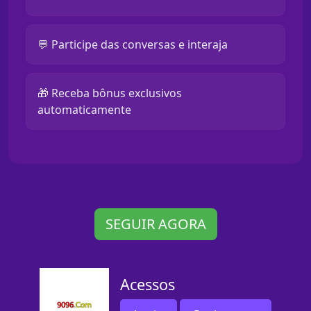
💬 Participe das conversas e interaja
🎁 Receba bônus exclusivos
automaticamente
SEGUIR AGORA
Acessos