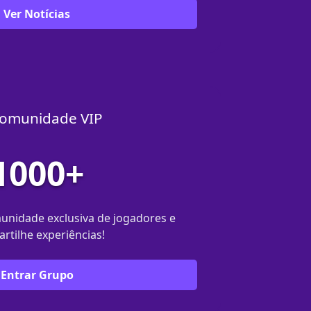
Ver Notícias
Comunidade VIP
1000+
unidade exclusiva de jogadores e
rtilhe experiências!
Entrar Grupo