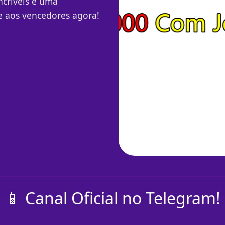
críveis e uma
se aos vencedores agora!
📱 Canal Oficial no Telegram!