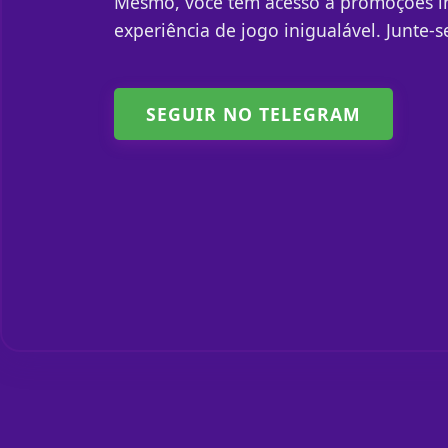
Mesmo, você tem acesso a promoções in
experiência de jogo inigualável. Junte-
SEGUIR NO TELEGRAM