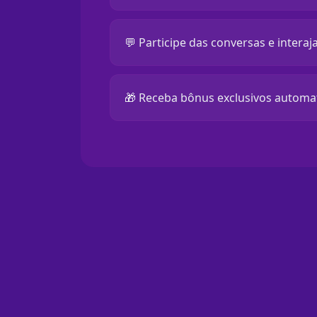
💬 Participe das conversas e interaj
🎁 Receba bônus exclusivos autom