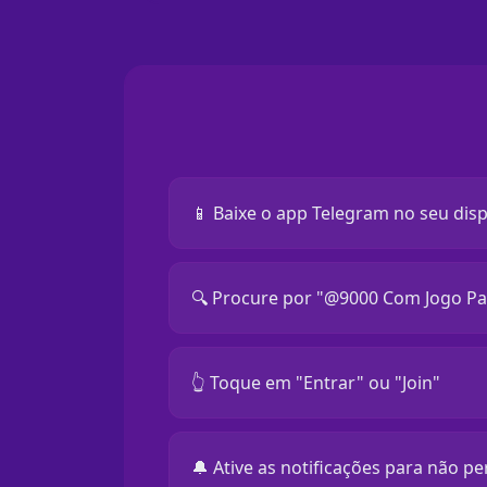
📱 Baixe o app Telegram no seu disp
🔍 Procure por "@9000 Com Jogo P
👆 Toque em "Entrar" ou "Join"
🔔 Ative as notificações para não p