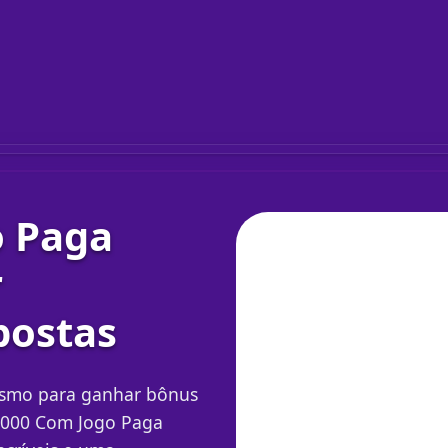
o Paga
r
postas
esmo para ganhar bônus
 9000 Com Jogo Paga