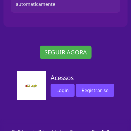
automaticamente
SEGUIR AGORA
Acessos
Login
Registrar-se