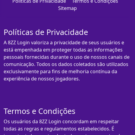
Políticas de Privacidade
Termos e Condições
Sitemap
Políticas de Privacidade
A 8ZZ Login valoriza a privacidade de seus usuários e
está empenhada em proteger todas as informações
pessoais fornecidas durante o uso de nossos canais de
comunicação. Todos os dados coletados são utilizados
exclusivamente para fins de melhoria contínua da
experiência de nossos jogadores.
Termos e Condições
Os usuários da 8ZZ Login concordam em respeitar
todas as regras e regulamentos estabelecidos. É