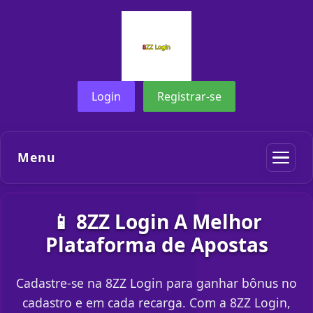
Login
Registrar-se
Menu
📱 8ZZ Login A Melhor
Plataforma de Apostas
Cadastre-se na 8ZZ Login para ganhar bônus no
cadastro e em cada recarga. Com a 8ZZ Login,