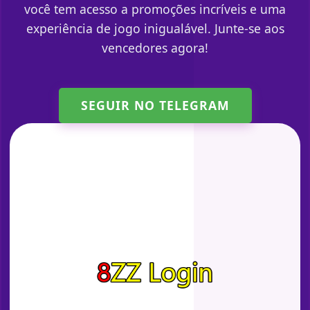
você tem acesso a promoções incríveis e uma
experiência de jogo inigualável. Junte-se aos
vencedores agora!
SEGUIR NO TELEGRAM