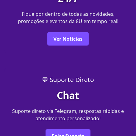
Fique por dentro de todas as novidades,
promoções e eventos da 8U em tempo real!
Ver Notícias
💬 Suporte Direto
Chat
Suporte direto via Telegram, respostas rápidas e
atendimento personalizado!