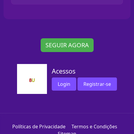
SEGUIR AGORA
Acessos
Login
Registrar-se
Políticas de Privacidade
Termos e Condições
Sitemap