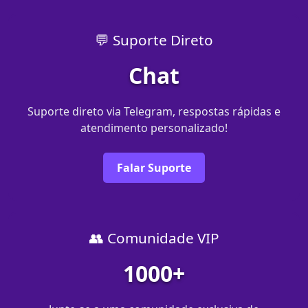
💬 Suporte Direto
Chat
Suporte direto via Telegram, respostas rápidas e
atendimento personalizado!
Falar Suporte
👥 Comunidade VIP
1000+