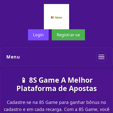
Login
Registrar-se
Menu
📱 8S Game A Melhor
Plataforma de Apostas
Cadastre-se na 8S Game para ganhar bônus no
cadastro e em cada recarga. Com a 8S Game, você