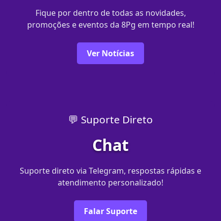
Fique por dentro de todas as novidades,
promoções e eventos da 8Pg em tempo real!
Ver Notícias
💬 Suporte Direto
Chat
Suporte direto via Telegram, respostas rápidas e
atendimento personalizado!
Falar Suporte