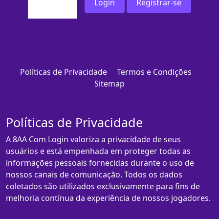
Login
Registrar-se
Políticas de Privacidade
Termos e Condições
Sitemap
Políticas de Privacidade
A 8AA Com Login valoriza a privacidade de seus
usuários e está empenhada em proteger todas as
informações pessoais fornecidas durante o uso de
nossos canais de comunicação. Todos os dados
coletados são utilizados exclusivamente para fins de
melhoria contínua da experiência de nossos jogadores.