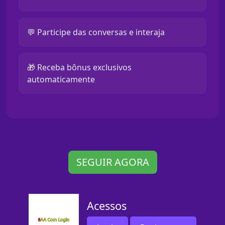
💬 Participe das conversas e interaja
🎁 Receba bônus exclusivos
automaticamente
SEGUIR AGORA
Acessos