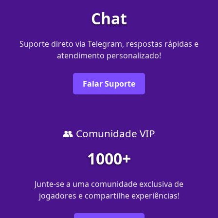
Chat
Suporte direto via Telegram, respostas rápidas e
atendimento personalizado!
Falar Suporte
👥 Comunidade VIP
1000+
Junte-se a uma comunidade exclusiva de
jogadores e compartilhe experiências!