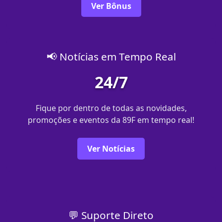
Ver Bônus
📢 Notícias em Tempo Real
24/7
Fique por dentro de todas as novidades,
promoções e eventos da 89F em tempo real!
Ver Notícias
💬 Suporte Direto