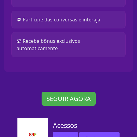
💬 Participe das conversas e interaja
🎁 Receba bônus exclusivos
automaticamente
SEGUIR AGORA
Acessos