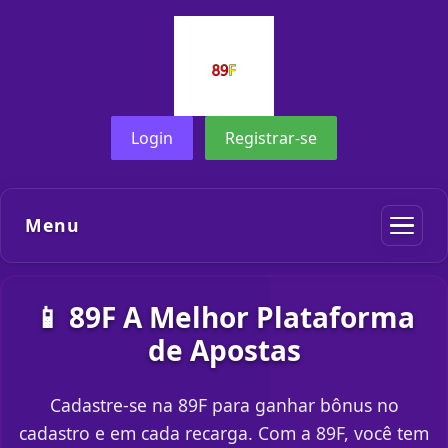
Login
Registrar-se
Menu
📱 89F A Melhor Plataforma
de Apostas
Cadastre-se na 89F para ganhar bônus no
cadastro e em cada recarga. Com a 89F, você tem