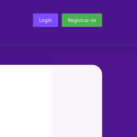
Login
Registrar-se