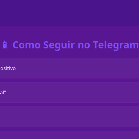
📱 Como Seguir no Telegram
ositivo
al"