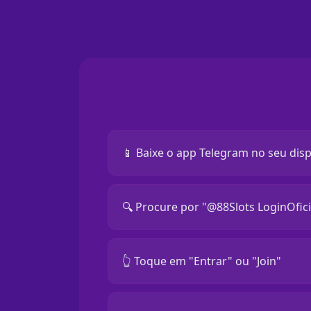
📱 Baixe o app Telegram no seu disp
🔍 Procure por "@88Slots LoginOfici
👆 Toque em "Entrar" ou "Join"