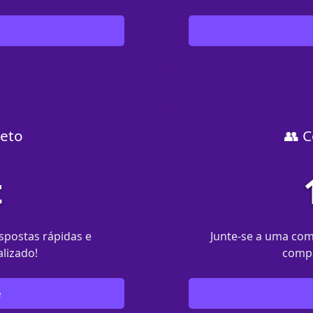
reto
👥 
t
espostas rápidas e
Junte-se a uma com
lizado!
compa
e