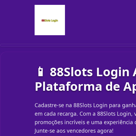
📱 88Slots Login
Plataforma de A
Cadastre-se na 88Slots Login para ganh
em cada recarga. Com a 88Slots Login, 
promoções incríveis e uma experiência d
Junte-se aos vencedores agora!