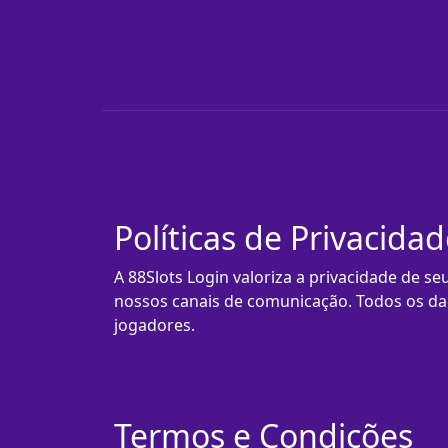
Políticas de Privacida
A 88Slots Login valoriza a privacidade de 
nossos canais de comunicação. Todos os dad
jogadores.
Termos e Condições