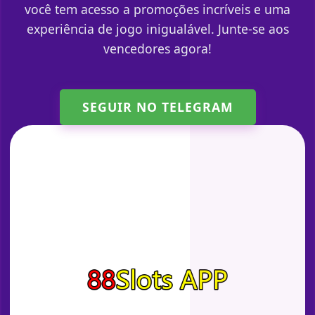
você tem acesso a promoções incríveis e uma
experiência de jogo inigualável. Junte-se aos
vencedores agora!
SEGUIR NO TELEGRAM