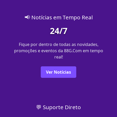
📢 Notícias em Tempo Real
24/7
Fique por dentro de todas as novidades,
promoções e eventos da 88G.Com em tempo
real!
Ver Notícias
💬 Suporte Direto