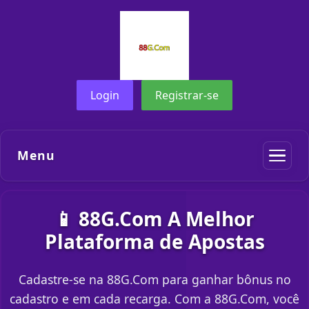
Login
Registrar-se
Menu
📱 88G.Com A Melhor
Plataforma de Apostas
Cadastre-se na 88G.Com para ganhar bônus no
cadastro e em cada recarga. Com a 88G.Com, você