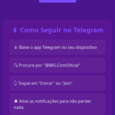
📱 Como Seguir no Telegram
📱 Baixe o app Telegram no seu dispositivo
🔍 Procure por "@88G.ComOficial"
👆 Toque em "Entrar" ou "Join"
🔔 Ative as notificações para não perder
nada