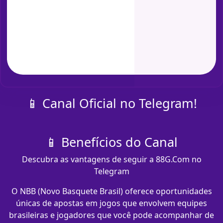
📱 Canal Oficial no Telegram!
📱 Benefícios do Canal
Descubra as vantagens de seguir a 88G.Com no
Telegram
O NBB (Novo Basquete Brasil) oferece oportunidades
únicas de apostas em jogos que envolvem equipes
brasileiras e jogadores que você pode acompanhar de