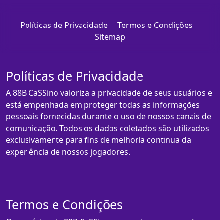
Políticas de Privacidade
Termos e Condições
Sitemap
Políticas de Privacidade
A 88B CaSSino valoriza a privacidade de seus usuários e
está empenhada em proteger todas as informações
pessoais fornecidas durante o uso de nossos canais de
comunicação. Todos os dados coletados são utilizados
exclusivamente para fins de melhoria contínua da
experiência de nossos jogadores.
Termos e Condições