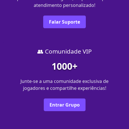
atendimento personalizado!
Falar Suporte
👥 Comunidade VIP
1000+
Junte-se a uma comunidade exclusiva de
jogadores e compartilhe experiências!
Entrar Grupo