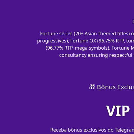
Fortune series (20+ Asian-themed titles) 
progressives), Fortune OX (96.75% RTP, tum
(96.77% RTP, mega symbols), Fortune Mo
consultancy ensuring respectful 
🎁 Bônus Exclu
VIP
Receba bônus exclusivos do Telegra