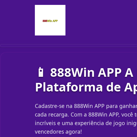
📱 888Win APP A
Plataforma de A
Cadastre-se na 888Win APP para ganha
cada recarga. Com a 888Win APP, você 
incríveis e uma experiência de jogo inig
vencedores agora!