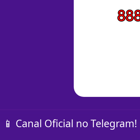
📱 Canal Oficial no Telegram!