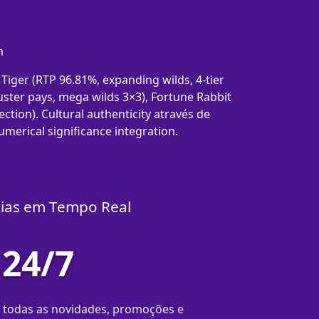
m
Tiger (RTP 96.81%, expanding wilds, 4-tier
uster pays, mega wilds 3×3), Fortune Rabbit
tion). Cultural authenticity através de
merical significance integration.
cias em Tempo Real
24/7
e todas as novidades, promoções e