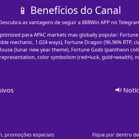
📱 Benefícios do Canal
Descubra as vantagens de seguir a 888Win APP no Telegra
optimized para APAC markets mas globally popular: Fortune 
ble mechanic, 1.024 ways), Fortune Dragon (96.96% RTP, cl
use (lunar new year theme), Fortune Gods (pantheon collec
representation, color symbolism (red=luck, gold=wealth), nu
sivos
📢 Notí
m, promoções especiais
Fique por dentro d