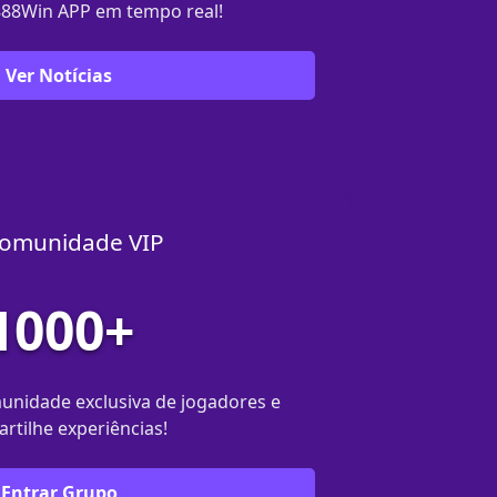
888Win APP em tempo real!
Ver Notícias
Comunidade VIP
1000+
unidade exclusiva de jogadores e
rtilhe experiências!
Entrar Grupo