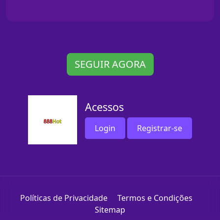
SEGUIR AGORA
Acessos
Login
Registrar-se
Políticas de Privacidade
Termos e Condições
Sitemap