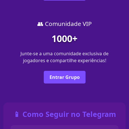
👥 Comunidade VIP
1000+
Junte-se a uma comunidade exclusiva de
jogadores e compartilhe experiências!
Entrar Grupo
📱 Como Seguir no Telegram