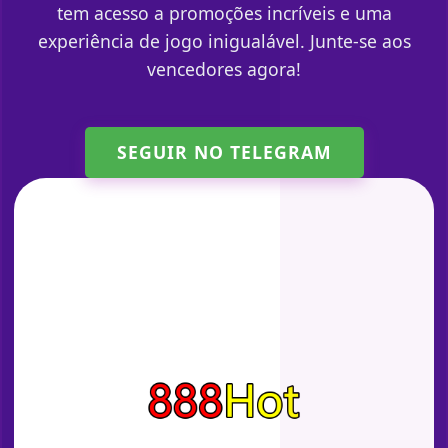
tem acesso a promoções incríveis e uma
experiência de jogo inigualável. Junte-se aos
vencedores agora!
SEGUIR NO TELEGRAM