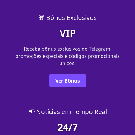
🎁 Bônus Exclusivos
VIP
Receba bônus exclusivos do Telegram,
promoções especiais e códigos promocionais
únicos!
Ver Bônus
📢 Notícias em Tempo Real
24/7