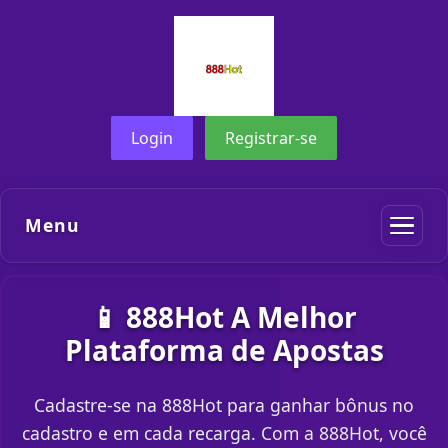
Login
Registrar-se
Menu
📱 888Hot A Melhor
Plataforma de Apostas
Cadastre-se na 888Hot para ganhar bônus no
cadastro e em cada recarga. Com a 888Hot, você