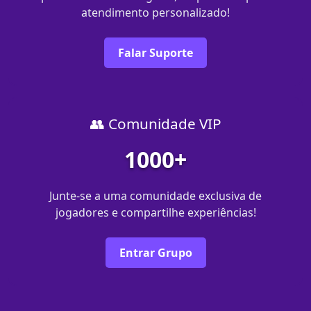
atendimento personalizado!
Falar Suporte
👥 Comunidade VIP
1000+
Junte-se a uma comunidade exclusiva de
jogadores e compartilhe experiências!
Entrar Grupo