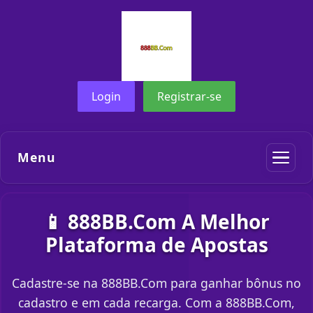
Login
Registrar-se
Menu
📱 888BB.Com A Melhor
Plataforma de Apostas
Cadastre-se na 888BB.Com para ganhar bônus no
cadastro e em cada recarga. Com a 888BB.Com,