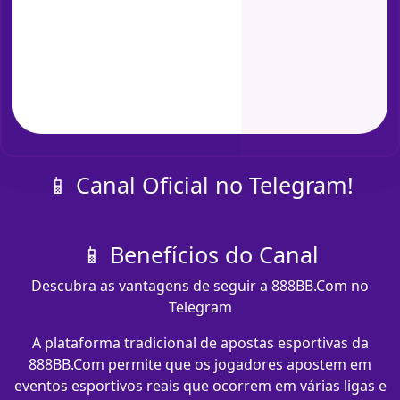
📱 Canal Oficial no Telegram!
📱 Benefícios do Canal
Descubra as vantagens de seguir a 888BB.Com no
Telegram
A plataforma tradicional de apostas esportivas da
888BB.Com permite que os jogadores apostem em
eventos esportivos reais que ocorrem em várias ligas e