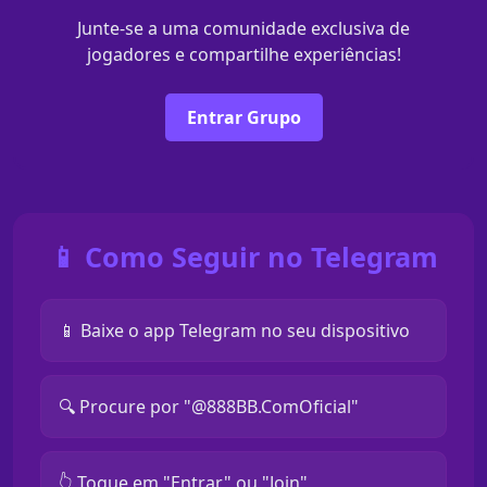
Junte-se a uma comunidade exclusiva de
jogadores e compartilhe experiências!
Entrar Grupo
📱 Como Seguir no Telegram
📱 Baixe o app Telegram no seu dispositivo
🔍 Procure por "@888BB.ComOficial"
👆 Toque em "Entrar" ou "Join"