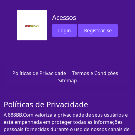
Acessos
Login
Registrar-se
Políticas de Privacidade
Termos e Condições
Sitemap
Políticas de Privacidade
A 888BB.Com valoriza a privacidade de seus usuários e
está empenhada em proteger todas as informações
pessoais fornecidas durante o uso de nossos canais de