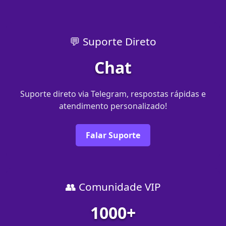
💬 Suporte Direto
Chat
Suporte direto via Telegram, respostas rápidas e
atendimento personalizado!
Falar Suporte
👥 Comunidade VIP
1000+