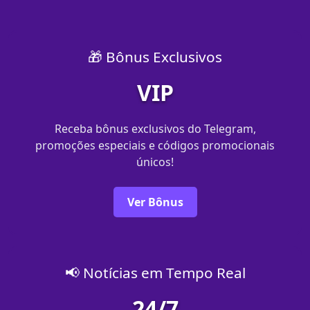
🎁 Bônus Exclusivos
VIP
Receba bônus exclusivos do Telegram,
promoções especiais e códigos promocionais
únicos!
Ver Bônus
📢 Notícias em Tempo Real
24/7