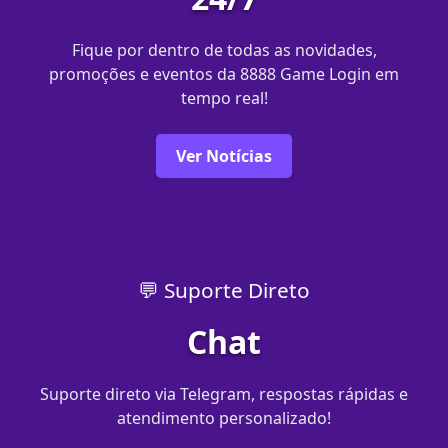
Fique por dentro de todas as novidades,
promoções e eventos da 8888 Game Login em
tempo real!
Ver Notícias
💬 Suporte Direto
Chat
Suporte direto via Telegram, respostas rápidas e
atendimento personalizado!