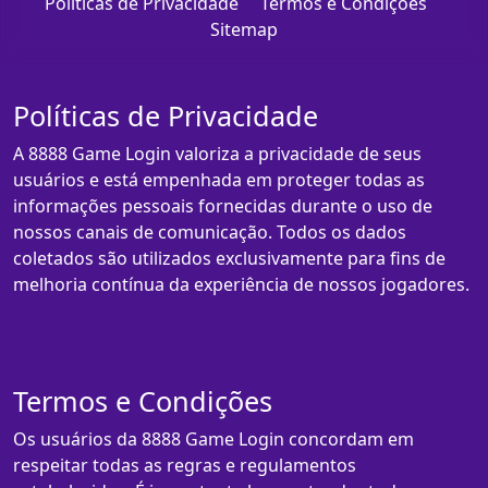
Políticas de Privacidade
Termos e Condições
Sitemap
Políticas de Privacidade
A 8888 Game Login valoriza a privacidade de seus
usuários e está empenhada em proteger todas as
informações pessoais fornecidas durante o uso de
nossos canais de comunicação. Todos os dados
coletados são utilizados exclusivamente para fins de
melhoria contínua da experiência de nossos jogadores.
Termos e Condições
Os usuários da 8888 Game Login concordam em
respeitar todas as regras e regulamentos