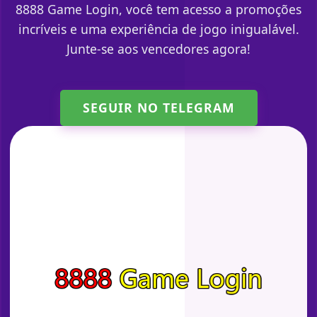
8888 Game Login, você tem acesso a promoções
incríveis e uma experiência de jogo inigualável.
Junte-se aos vencedores agora!
SEGUIR NO TELEGRAM