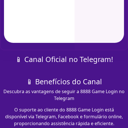
📱 Canal Oficial no Telegram!
📱 Benefícios do Canal
Descubra as vantagens de seguir a 8888 Game Login no
Telegram
O suporte ao cliente do 8888 Game Login está
disponível via Telegram, Facebook e formulário online,
proporcionando assistência rápida e eficiente.