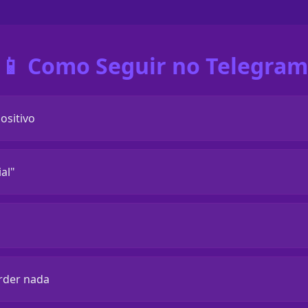
📱 Como Seguir no Telegram
ositivo
al"
erder nada