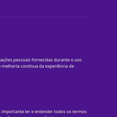
mações pessoais fornecidas durante o uso
e melhoria contínua da experiência de
 importante ler e entender todos os termos