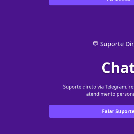
💬 Suporte Di
Cha
Suporte direto via Telegram, r
atendimento persona
Falar Suport