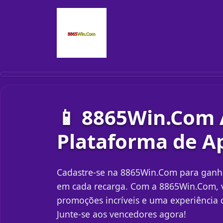
📱 8865Win.Com 
Plataforma de A
Cadastre-se na 8865Win.Com para ganh
em cada recarga. Com a 8865Win.Com, 
promoções incríveis e uma experiência d
Junte-se aos vencedores agora!