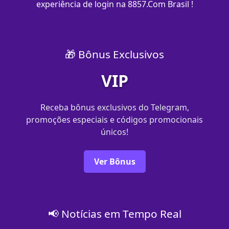
experiência de login na 8857.Com Brasil !
🎁 Bônus Exclusivos
VIP
Receba bônus exclusivos do Telegram,
promoções especiais e códigos promocionais
únicos!
Ver Bônus
📢 Notícias em Tempo Real