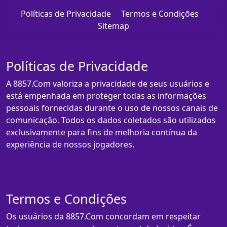
Políticas de Privacidade
Termos e Condições
Sitemap
Políticas de Privacidade
A 8857.Com valoriza a privacidade de seus usuários e
está empenhada em proteger todas as informações
pessoais fornecidas durante o uso de nossos canais de
comunicação. Todos os dados coletados são utilizados
exclusivamente para fins de melhoria contínua da
experiência de nossos jogadores.
Termos e Condições
Os usuários da 8857.Com concordam em respeitar