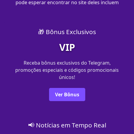
pode esperar encontrar no site deles incluem
🎁 Bônus Exclusivos
VIP
Receba bônus exclusivos do Telegram,
promoções especiais e códigos promocionais
únicos!
Ver Bônus
📢 Notícias em Tempo Real