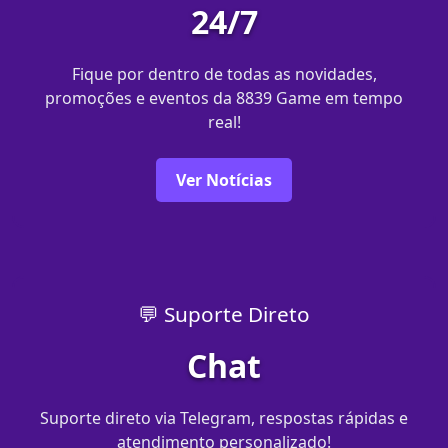
24/7
Fique por dentro de todas as novidades,
promoções e eventos da 8839 Game em tempo
real!
Ver Notícias
💬 Suporte Direto
Chat
Suporte direto via Telegram, respostas rápidas e
atendimento personalizado!