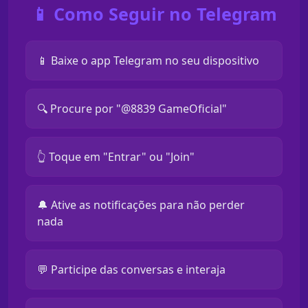
📱 Como Seguir no Telegram
📱 Baixe o app Telegram no seu dispositivo
🔍 Procure por "@8839 GameOficial"
👆 Toque em "Entrar" ou "Join"
🔔 Ative as notificações para não perder
nada
💬 Participe das conversas e interaja