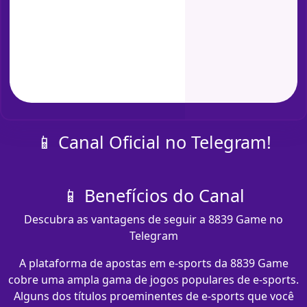
📱 Canal Oficial no Telegram!
📱 Benefícios do Canal
Descubra as vantagens de seguir a 8839 Game no
Telegram
A plataforma de apostas em e-sports da 8839 Game
cobre uma ampla gama de jogos populares de e-sports.
Alguns dos títulos proeminentes de e-sports que você