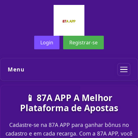
Login
Registrar-se
Menu
📱 87A APP A Melhor
Plataforma de Apostas
Cadastre-se na 87A APP para ganhar bônus no
cadastro e em cada recarga. Com a 87A APP, você