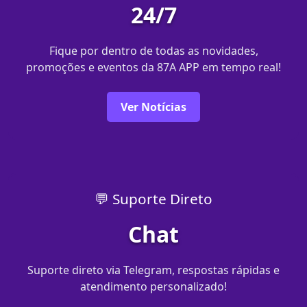
24/7
Fique por dentro de todas as novidades,
promoções e eventos da 87A APP em tempo real!
Ver Notícias
💬 Suporte Direto
Chat
Suporte direto via Telegram, respostas rápidas e
atendimento personalizado!