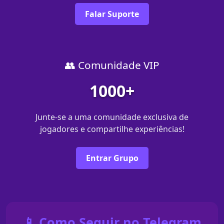
Falar Suporte
👥 Comunidade VIP
1000+
Junte-se a uma comunidade exclusiva de
jogadores e compartilhe experiências!
Entrar Grupo
📱 Como Seguir no Telegram