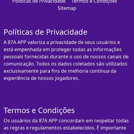
Políticas de Privacidade
Termos e Condições
Sitemap
Políticas de Privacidade
A 87A APP valoriza a privacidade de seus usuários e
está empenhada em proteger todas as informações
pessoais fornecidas durante o uso de nossos canais de
comunicação. Todos os dados coletados são utilizados
exclusivamente para fins de melhoria contínua da
experiência de nossos jogadores.
Termos e Condições
Os usuários da 87A APP concordam em respeitar todas
as regras e regulamentos estabelecidos. É importante