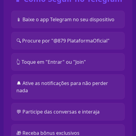
📱 Baixe o app Telegram no seu dispositivo
🔍 Procure por "@879 PlataformaOficial"
👆 Toque em "Entrar" ou "Join"
🔔 Ative as notificações para não perder
nada
💬 Participe das conversas e interaja
🎁 Receba bônus exclusivos