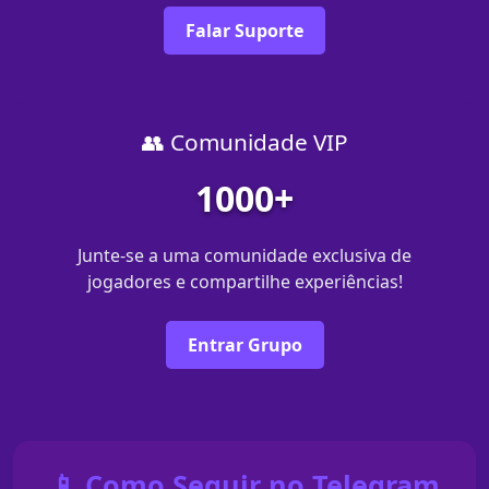
Falar Suporte
👥 Comunidade VIP
1000+
Junte-se a uma comunidade exclusiva de
jogadores e compartilhe experiências!
Entrar Grupo
📱 Como Seguir no Telegram