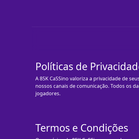
Políticas de Privacida
A 85K CaSSino valoriza a privacidade de se
nossos canais de comunicação. Todos os dad
jogadores.
Termos e Condições