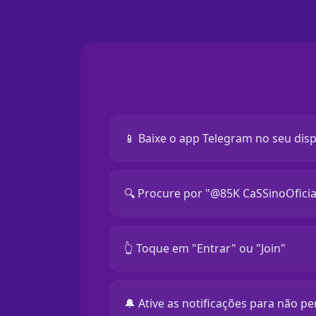
📱 Baixe o app Telegram no seu disp
🔍 Procure por "@85K CaSSinoOficia
👆 Toque em "Entrar" ou "Join"
🔔 Ative as notificações para não p