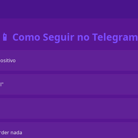
📱 Como Seguir no Telegram
ositivo
l"
erder nada