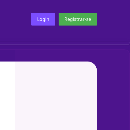
Login
Registrar-se