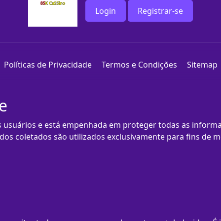
Login
Registrar-se
Políticas de Privacidade
Termos e Condições
Sitemap
de
us usuários e está empenhada em proteger todas as inform
os coletados são utilizados exclusivamente para fins de m