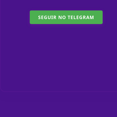
SEGUIR NO TELEGRAM