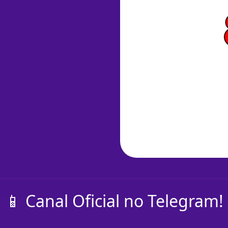
📱 Canal Oficial no Telegram!