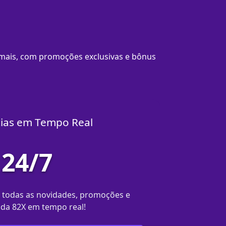
o mais, com promoções exclusivas e bônus
cias em Tempo Real
24/7
e todas as novidades, promoções e
 da 82X em tempo real!