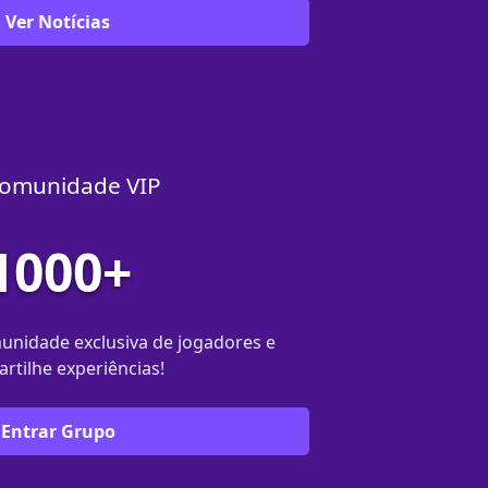
Ver Notícias
Comunidade VIP
1000+
unidade exclusiva de jogadores e
rtilhe experiências!
Entrar Grupo