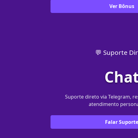
Ver Bônus
💬 Suporte Di
Cha
Suporte direto via Telegram, r
atendimento persona
Falar Suport