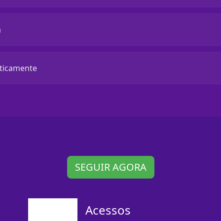
a
aticamente
SEGUIR AGORA
Acessos