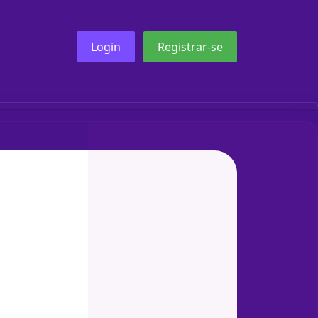
Login
Registrar-se