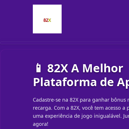
📱 82X A Melhor
Plataforma de A
Cadastre-se na 82X para ganhar bônus 
recarga. Com a 82X, você tem acesso a 
uma experiência de jogo inigualável. J
agora!