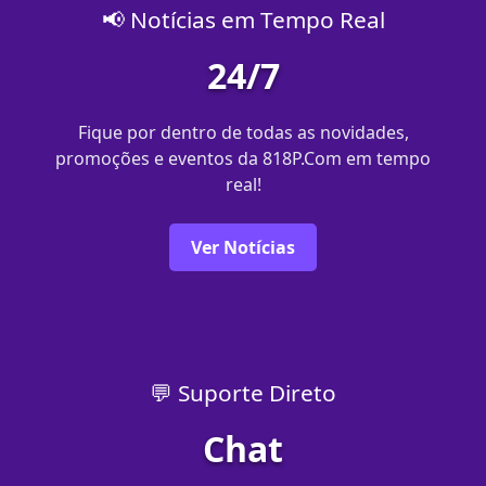
📢 Notícias em Tempo Real
24/7
Fique por dentro de todas as novidades,
promoções e eventos da 818P.Com em tempo
real!
Ver Notícias
💬 Suporte Direto
Chat