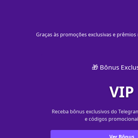
Graças às promoções exclusivas e prêmios m
🎁 Bônus Exclu
VIP
Receba bônus exclusivos do Telegra
e códigos promocionai
Ver Bônus