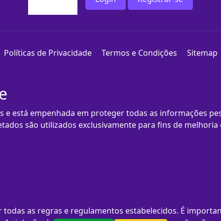
Políticas de Privacidade
Termos e Condições
Sitemap
de
ios e está empenhada em proteger todas as informações pe
tados são utilizados exclusivamente para fins de melhoria
todas as regras e regulamentos estabelecidos. É importan