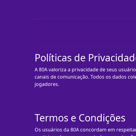
Políticas de Privacida
A 80A valoriza a privacidade de seus usuár
canais de comunicação. Todos os dados cole
jogadores.
Termos e Condições
Os usuários da 80A concordam em respeitar 