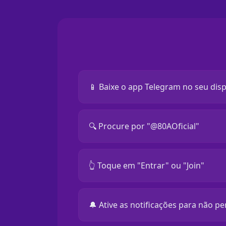
📱 Baixe o app Telegram no seu disp
🔍 Procure por "@80AOficial"
👆 Toque em "Entrar" ou "Join"
🔔 Ative as notificações para não p