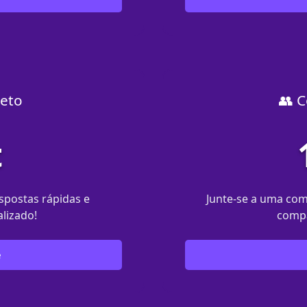
reto
👥 
t
espostas rápidas e
Junte-se a uma com
lizado!
compa
e