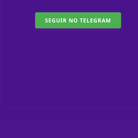
SEGUIR NO TELEGRAM