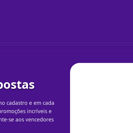
postas
no cadastro e em cada
promoções incríveis e
unte-se aos vencedores