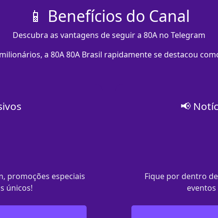
📱 Benefícios do Canal
Descubra as vantagens de seguir a 80A no Telegram
ilionários, a 80A 80A Brasil rapidamente se destacou com
sivos
📢 Notí
m, promoções especiais
Fique por dentro d
s únicos!
eventos