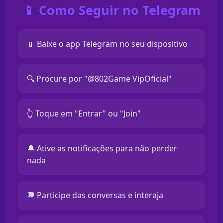
📱 Como Seguir no Telegram
📱 Baixe o app Telegram no seu dispositivo
🔍 Procure por "@802Game VipOficial"
👆 Toque em "Entrar" ou "Join"
🔔 Ative as notificações para não perder
nada
💬 Participe das conversas e interaja