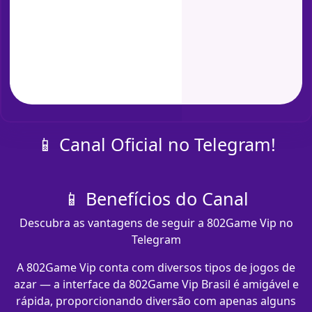
📱 Canal Oficial no Telegram!
📱 Benefícios do Canal
Descubra as vantagens de seguir a 802Game Vip no
Telegram
A 802Game Vip conta com diversos tipos de jogos de
azar — a interface da 802Game Vip Brasil é amigável e
rápida, proporcionando diversão com apenas alguns