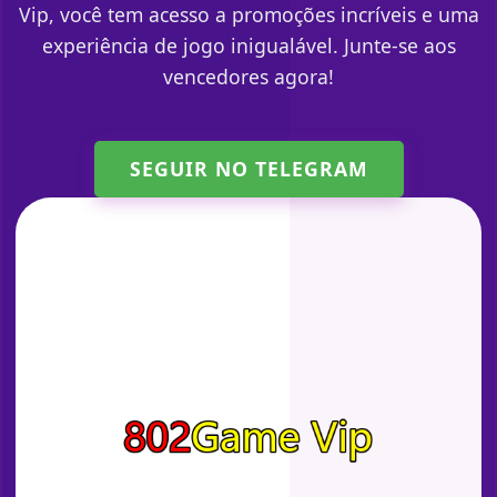
Vip, você tem acesso a promoções incríveis e uma
experiência de jogo inigualável. Junte-se aos
vencedores agora!
SEGUIR NO TELEGRAM