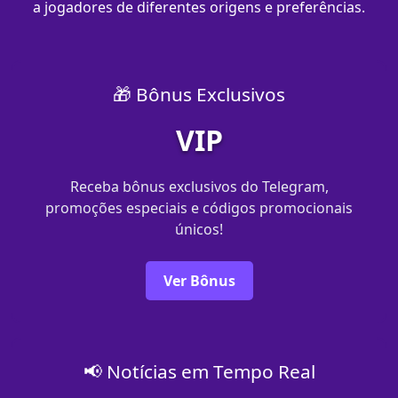
a jogadores de diferentes origens e preferências.
🎁 Bônus Exclusivos
VIP
Receba bônus exclusivos do Telegram,
promoções especiais e códigos promocionais
únicos!
Ver Bônus
📢 Notícias em Tempo Real