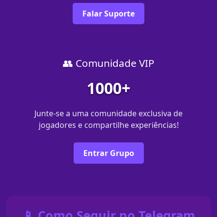
Falar Suporte
👥 Comunidade VIP
1000+
Junte-se a uma comunidade exclusiva de
jogadores e compartilhe experiências!
Entrar Grupo
📱 Como Seguir no Telegram