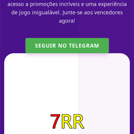
acesso a promoções incríveis e uma experiência
de jogo inigualável. Junte-se aos vencedores
agora!
SEGUIR NO TELEGRAM