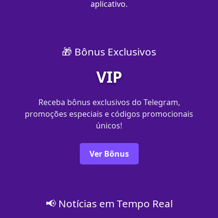
aplicativo.
🎁 Bônus Exclusivos
VIP
Receba bônus exclusivos do Telegram,
promoções especiais e códigos promocionais
únicos!
Ver Bônus
📢 Notícias em Tempo Real