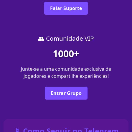
Falar Suporte
👥 Comunidade VIP
1000+
Junte-se a uma comunidade exclusiva de
jogadores e compartilhe experiências!
Entrar Grupo
📱 Como Seguir no Telegram