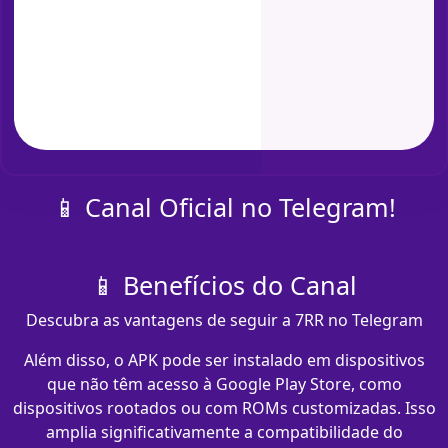
📱 Canal Oficial no Telegram!
📱 Benefícios do Canal
Descubra as vantagens de seguir a 7RR no Telegram
Além disso, o APK pode ser instalado em dispositivos
que não têm acesso à Google Play Store, como
dispositivos rootados ou com ROMs customizadas. Isso
amplia significativamente a compatibilidade do