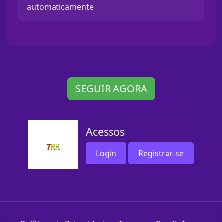
automaticamente
SEGUIR AGORA
Acessos
Login
Registrar-se