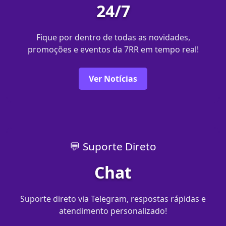
24/7
Fique por dentro de todas as novidades,
promoções e eventos da 7RR em tempo real!
Ver Notícias
💬 Suporte Direto
Chat
Suporte direto via Telegram, respostas rápidas e
atendimento personalizado!