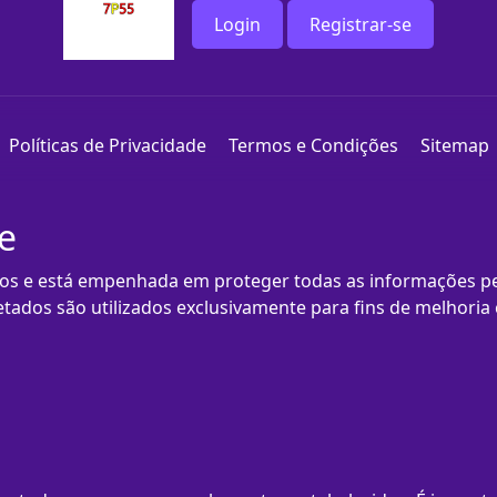
Login
Registrar-se
Políticas de Privacidade
Termos e Condições
Sitemap
de
rios e está empenhada em proteger todas as informações p
tados são utilizados exclusivamente para fins de melhoria