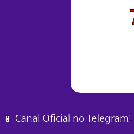
📱 Canal Oficial no Telegram!