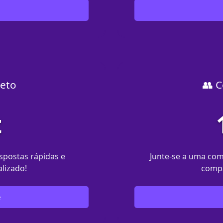
reto
👥 
t
espostas rápidas e
Junte-se a uma com
lizado!
compa
e