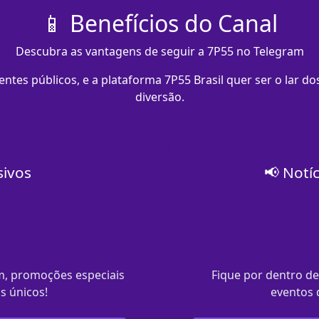
📱 Benefícios do Canal
Descubra as vantagens de seguir a 7P55 no Telegram
entes públicos, e a plataforma 7P55 Brasil quer ser o lar d
diversão.
sivos
📢 Notí
m, promoções especiais
Fique por dentro d
s únicos!
eventos 