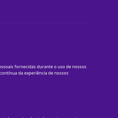
essoais fornecidas durante o uso de nossos
 contínua da experiência de nossos