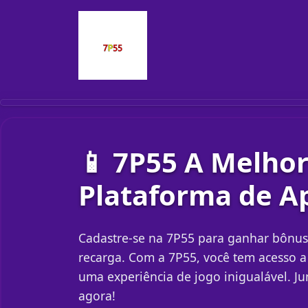
📱 7P55 A Melho
Plataforma de A
Cadastre-se na 7P55 para ganhar bônus
recarga. Com a 7P55, você tem acesso a
uma experiência de jogo inigualável. J
agora!