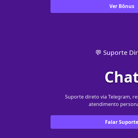
Ver Bônus
💬 Suporte Di
Cha
Suporte direto via Telegram, r
atendimento persona
Falar Suport