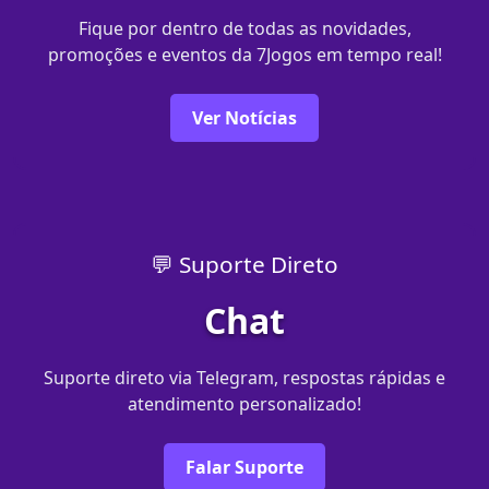
Fique por dentro de todas as novidades,
promoções e eventos da 7Jogos em tempo real!
Ver Notícias
💬 Suporte Direto
Chat
Suporte direto via Telegram, respostas rápidas e
atendimento personalizado!
Falar Suporte