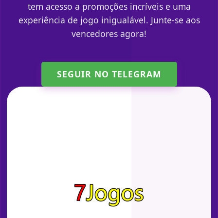
tem acesso a promoções incríveis e uma
experiência de jogo inigualável. Junte-se aos
vencedores agora!
SEGUIR NO TELEGRAM