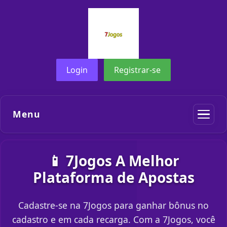
Login
Registrar-se
Menu
📱 7Jogos A Melhor
Plataforma de Apostas
Cadastre-se na 7Jogos para ganhar bônus no
cadastro e em cada recarga. Com a 7Jogos, você