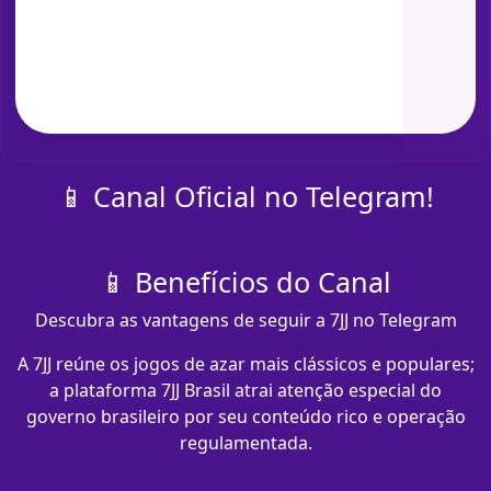
📱 Canal Oficial no Telegram!
📱 Benefícios do Canal
Descubra as vantagens de seguir a 7JJ no Telegram
A 7JJ reúne os jogos de azar mais clássicos e populares;
a plataforma 7JJ Brasil atrai atenção especial do
governo brasileiro por seu conteúdo rico e operação
regulamentada.