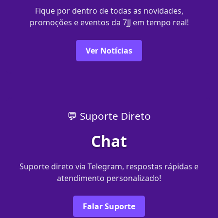
Fique por dentro de todas as novidades,
promoções e eventos da 7JJ em tempo real!
Ver Notícias
💬 Suporte Direto
Chat
Suporte direto via Telegram, respostas rápidas e
atendimento personalizado!
Falar Suporte