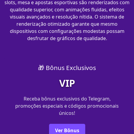
slots, mesa e apostas esportivas são renderizados com
qualidade superior, com animações fluidas, efeitos
visuais avançados e resolução nítida. O sistema de
renderização otimizado garante que mesmo
dispositivos com configurações modestas possam
desfrutar de gráficos de qualidade.
🎁 Bônus Exclusivos
VIP
Receba bônus exclusivos do Telegram,
promoções especiais e códigos promocionais
únicos!
Ver Bônus