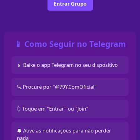
Entrar Grupo
📱 Como Seguir no Telegram
📱 Baixe o app Telegram no seu dispositivo
🔍 Procure por "@79Y.ComOficial"
👆 Toque em "Entrar" ou "Join"
🔔 Ative as notificações para não perder
nada