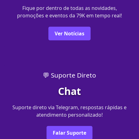
Fique por dentro de todas as novidades,
promoções e eventos da 79K em tempo real!
Ver Notícias
💬 Suporte Direto
Chat
Suporte direto via Telegram, respostas rápidas e
atendimento personalizado!
Falar Suporte