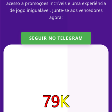
acesso a promoções incríveis e uma experiência
de jogo inigualável. Junte-se aos vencedores
agora!
SEGUIR NO TELEGRAM