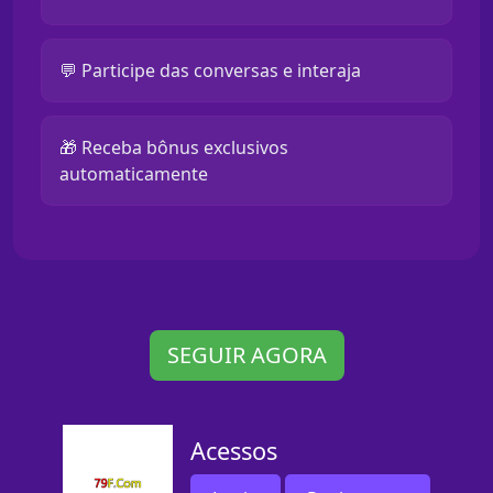
💬 Participe das conversas e interaja
🎁 Receba bônus exclusivos
automaticamente
SEGUIR AGORA
Acessos