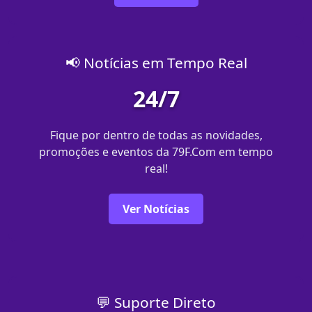
📢 Notícias em Tempo Real
24/7
Fique por dentro de todas as novidades,
promoções e eventos da 79F.Com em tempo
real!
Ver Notícias
💬 Suporte Direto