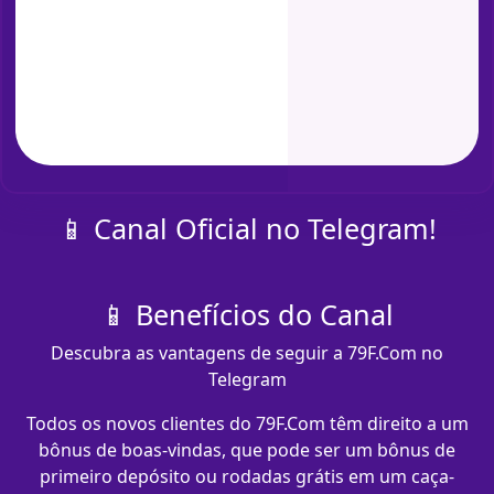
📱 Canal Oficial no Telegram!
📱 Benefícios do Canal
Descubra as vantagens de seguir a 79F.Com no
Telegram
Todos os novos clientes do 79F.Com têm direito a um
bônus de boas-vindas, que pode ser um bônus de
primeiro depósito ou rodadas grátis em um caça-