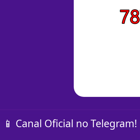
📱 Canal Oficial no Telegram!