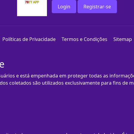
Login
Registrar-se
Políticas de Privacidade
Termos e Condições
Sitemap
de
usuários e está empenhada em proteger todas as informaçõ
os coletados são utilizados exclusivamente para fins de m