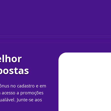
elhor
postas
ônus no cadastro e em
m acesso a promoções
ualável. Junte-se aos