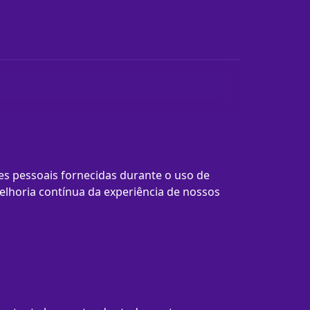
es pessoais fornecidas durante o uso de
elhoria contínua da experiência de nossos