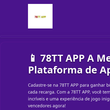
📱 78TT APP A M
Plataforma de A
Cadastre-se na 78TT APP para ganhar b
cada recarga. Com a 78TT APP, você te
incríveis e uma experiência de jogo inig
vencedores agora!