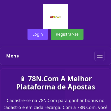
Login
Registrar-se
Menu
📱 78N.Com A Melhor
Plataforma de Apostas
Cadastre-se na 78N.Com para ganhar bônus no
cadastro e em cada recarga. Com a 78N.Com, você