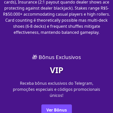
cards), Insurance (2:1 payout quando dealer shows ace
protecting against dealer blackjack). Stakes range R$5-
R$50.000+ accommodating casual players e high rollers.
Card counting é theoretically possible mas multi-deck
shoes (6-8 decks) e frequent shuffles mitigate
effectiveness, mantendo balanced gameplay.
🎁 Bônus Exclusivos
VIP
Receba bônus exclusivos do Telegram,
promoções especiais e códigos promocionais
únicos!
Ver Bônus