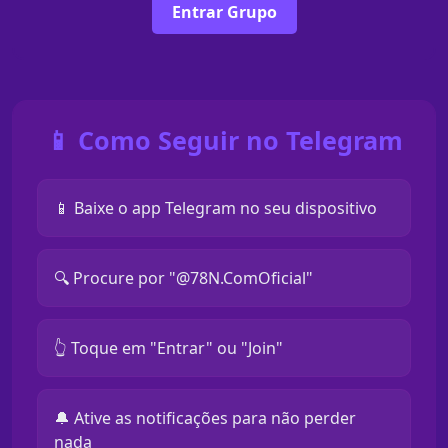
Entrar Grupo
📱 Como Seguir no Telegram
📱 Baixe o app Telegram no seu dispositivo
🔍 Procure por "@78N.ComOficial"
👆 Toque em "Entrar" ou "Join"
🔔 Ative as notificações para não perder
nada