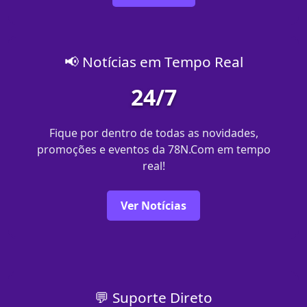
📢 Notícias em Tempo Real
24/7
Fique por dentro de todas as novidades,
promoções e eventos da 78N.Com em tempo
real!
Ver Notícias
💬 Suporte Direto