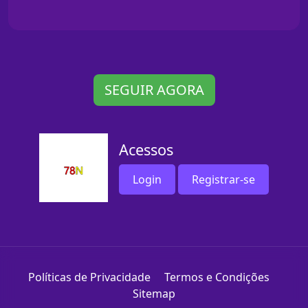
SEGUIR AGORA
Acessos
Login
Registrar-se
Políticas de Privacidade
Termos e Condições
Sitemap