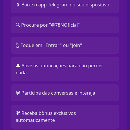
📱 Baixe o app Telegram no seu dispositivo
🔍 Procure por "@78NOficial"
👆 Toque em "Entrar" ou "Join"
🔔 Ative as notificações para não perder
nada
💬 Participe das conversas e interaja
🎁 Receba bônus exclusivos
automaticamente