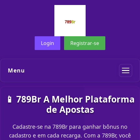
Login
Registrar-se
Menu
📱 789Br A Melhor Plataforma
de Apostas
Cadastre-se na 789Br para ganhar bônus no
cadastro e em cada recarga. Com a 789Br, você