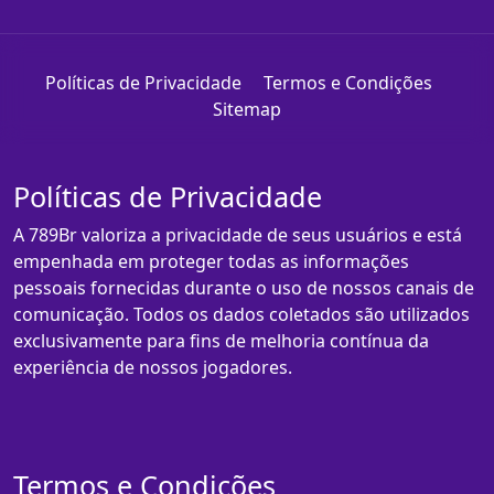
Políticas de Privacidade
Termos e Condições
Sitemap
Políticas de Privacidade
A 789Br valoriza a privacidade de seus usuários e está
empenhada em proteger todas as informações
pessoais fornecidas durante o uso de nossos canais de
comunicação. Todos os dados coletados são utilizados
exclusivamente para fins de melhoria contínua da
experiência de nossos jogadores.
Termos e Condições