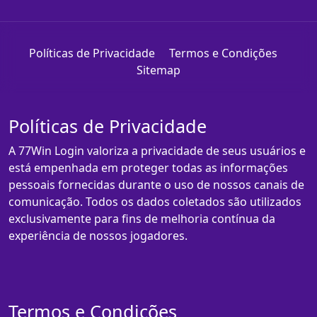
Políticas de Privacidade
Termos e Condições
Sitemap
Políticas de Privacidade
A 77Win Login valoriza a privacidade de seus usuários e
está empenhada em proteger todas as informações
pessoais fornecidas durante o uso de nossos canais de
comunicação. Todos os dados coletados são utilizados
exclusivamente para fins de melhoria contínua da
experiência de nossos jogadores.
Termos e Condições