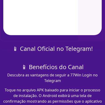
📱 Canal Oficial no Telegram!
📱 Benefícios do Canal
Descubra as vantagens de seguir a 77Win Login no
Telegram
Toque no arquivo APK baixado para iniciar o processo
de instalação. O Android exibirá uma tela de
confirmação mostrando as permissões que o aplicativo