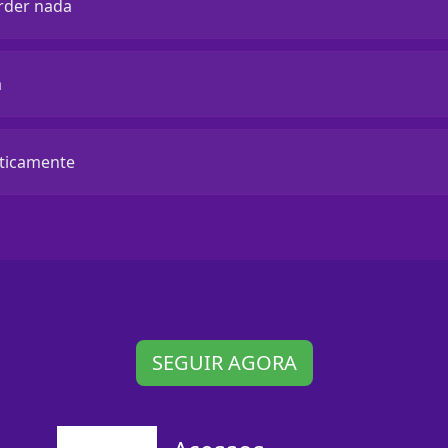
erder nada
a
aticamente
SEGUIR AGORA