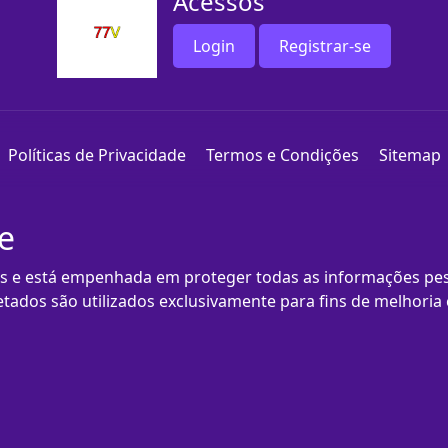
Acessos
Login
Registrar-se
Políticas de Privacidade
Termos e Condições
Sitemap
de
ios e está empenhada em proteger todas as informações pe
tados são utilizados exclusivamente para fins de melhoria