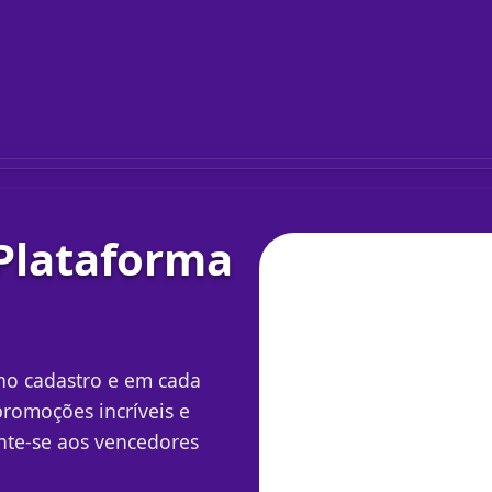
 Plataforma
no cadastro e em cada
promoções incríveis e
unte-se aos vencedores