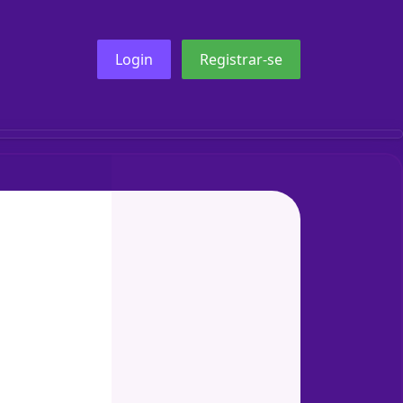
Login
Registrar-se