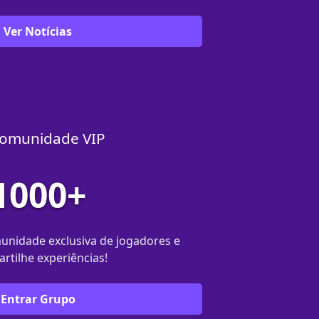
Ver Notícias
Comunidade VIP
1000+
unidade exclusiva de jogadores e
rtilhe experiências!
Entrar Grupo