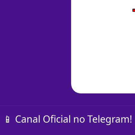
📱 Canal Oficial no Telegram!