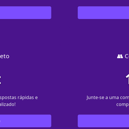
reto
👥 
t
espostas rápidas e
Junte-se a uma com
lizado!
compa
e