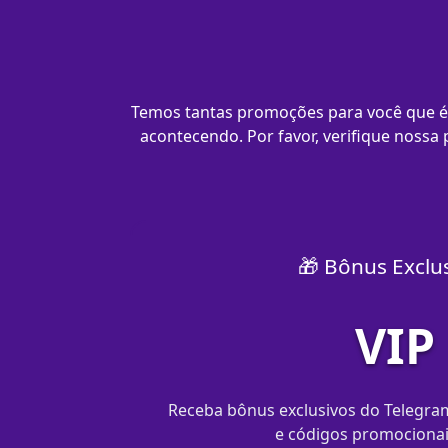
Temos tantas promoções para você que é 
acontecendo. Por favor, verifique noss
🎁 Bônus Exclu
VIP
Receba bônus exclusivos do Telegra
e códigos promocionai