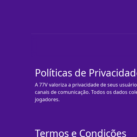
Políticas de Privacida
A 77V valoriza a privacidade de seus usuár
canais de comunicação. Todos os dados cole
jogadores.
Termos e Condições