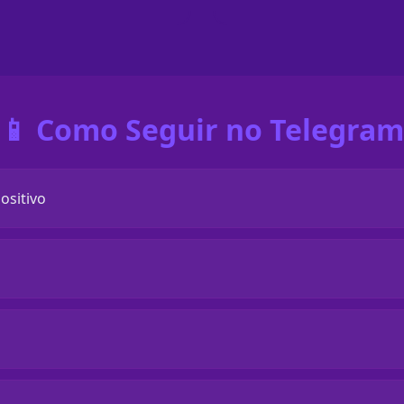
📱 Como Seguir no Telegram
ositivo