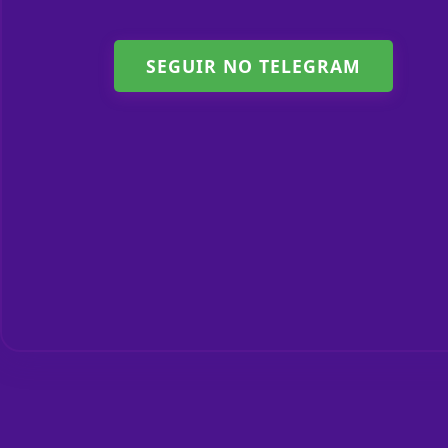
SEGUIR NO TELEGRAM