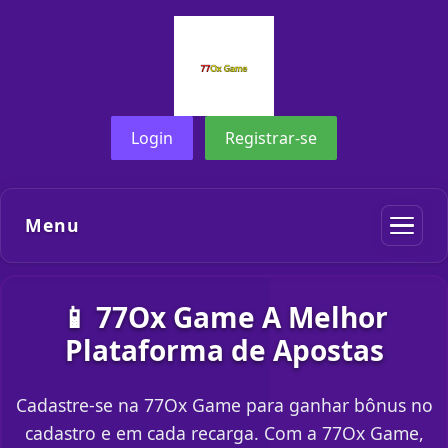
Login
Registrar-se
Menu
📱 77Ox Game A Melhor
Plataforma de Apostas
Cadastre-se na 77Ox Game para ganhar bônus no
cadastro e em cada recarga. Com a 77Ox Game,