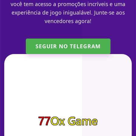
você tem acesso a promoções incríveis e uma
experiência de jogo inigualável. Junte-se aos
vencedores agora!
SEGUIR NO TELEGRAM