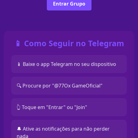
Entrar Grupo
📱 Como Seguir no Telegram
📱 Baixe o app Telegram no seu dispositivo
🔍 Procure por "@77Ox GameOficial"
👆 Toque em "Entrar" ou "Join"
🔔 Ative as notificações para não perder
nada