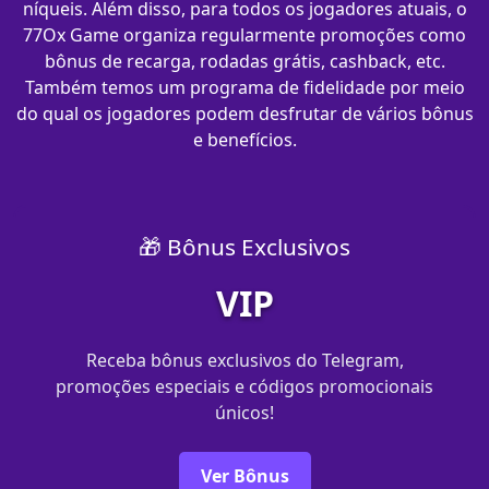
níqueis. Além disso, para todos os jogadores atuais, o
77Ox Game organiza regularmente promoções como
bônus de recarga, rodadas grátis, cashback, etc.
Também temos um programa de fidelidade por meio
do qual os jogadores podem desfrutar de vários bônus
e benefícios.
🎁 Bônus Exclusivos
VIP
Receba bônus exclusivos do Telegram,
promoções especiais e códigos promocionais
únicos!
Ver Bônus