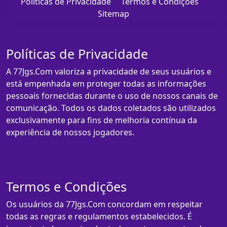
Políticas de Privacidade
Termos e Condições
Sitemap
Políticas de Privacidade
A 77Jgs.Com valoriza a privacidade de seus usuários e
está empenhada em proteger todas as informações
pessoais fornecidas durante o uso de nossos canais de
comunicação. Todos os dados coletados são utilizados
exclusivamente para fins de melhoria contínua da
experiência de nossos jogadores.
Termos e Condições
Os usuários da 77Jgs.Com concordam em respeitar
todas as regras e regulamentos estabelecidos. É