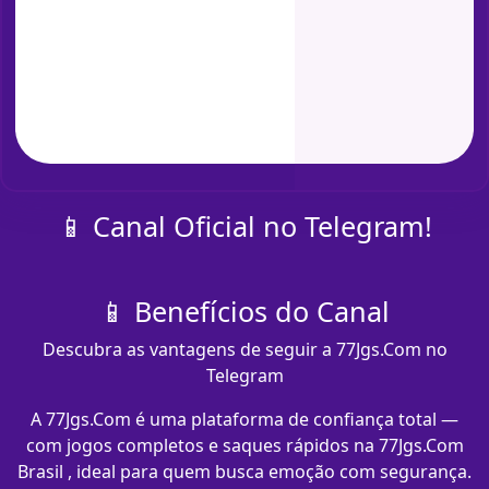
📱 Canal Oficial no Telegram!
📱 Benefícios do Canal
Descubra as vantagens de seguir a 77Jgs.Com no
Telegram
A 77Jgs.Com é uma plataforma de confiança total —
com jogos completos e saques rápidos na 77Jgs.Com
Brasil , ideal para quem busca emoção com segurança.