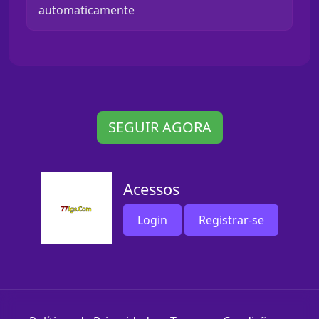
automaticamente
SEGUIR AGORA
Acessos
Login
Registrar-se