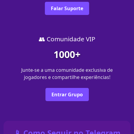
Falar Suporte
👥 Comunidade VIP
1000+
Junte-se a uma comunidade exclusiva de
jogadores e compartilhe experiências!
Entrar Grupo
📱 Como Seguir no Telegram