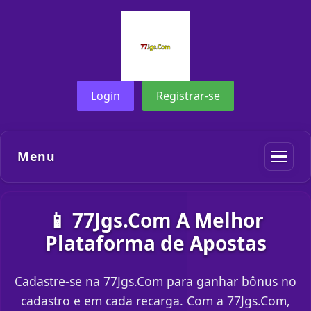
Login
Registrar-se
Menu
📱 77Jgs.Com A Melhor
Plataforma de Apostas
Cadastre-se na 77Jgs.Com para ganhar bônus no
cadastro e em cada recarga. Com a 77Jgs.Com,