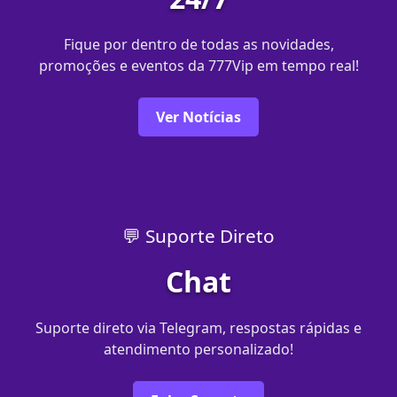
Fique por dentro de todas as novidades,
promoções e eventos da 777Vip em tempo real!
Ver Notícias
💬 Suporte Direto
Chat
Suporte direto via Telegram, respostas rápidas e
atendimento personalizado!