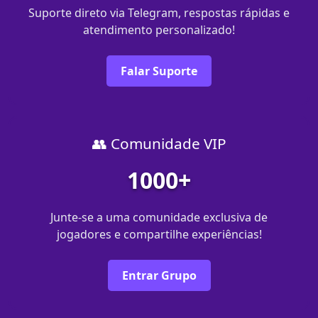
Suporte direto via Telegram, respostas rápidas e
atendimento personalizado!
Falar Suporte
👥 Comunidade VIP
1000+
Junte-se a uma comunidade exclusiva de
jogadores e compartilhe experiências!
Entrar Grupo