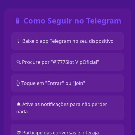
📱 Como Seguir no Telegram
📱 Baixe o app Telegram no seu dispositivo
🔍 Procure por "@777Slot VipOficial"
👆 Toque em "Entrar" ou "Join"
🔔 Ative as notificações para não perder
nada
💬 Participe das conversas e interaja