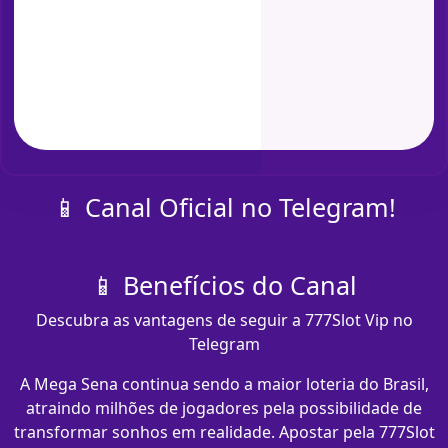
📱 Canal Oficial no Telegram!
📱 Benefícios do Canal
Descubra as vantagens de seguir a 777Slot Vip no
Telegram
A Mega Sena continua sendo a maior loteria do Brasil,
atraindo milhões de jogadores pela possibilidade de
transformar sonhos em realidade. Apostar pela 777Slot