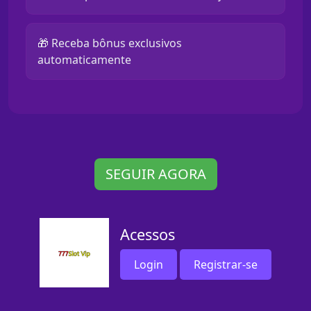
🎁 Receba bônus exclusivos
automaticamente
SEGUIR AGORA
Acessos
Login
Registrar-se