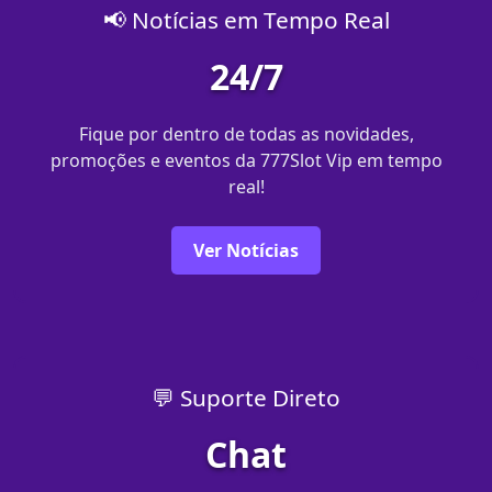
📢 Notícias em Tempo Real
24/7
Fique por dentro de todas as novidades,
promoções e eventos da 777Slot Vip em tempo
real!
Ver Notícias
💬 Suporte Direto
Chat