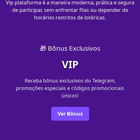
Vip plataforma é a maneira moderna, prática e segura
de participar, sem enfrentar filas ou depender de
horários restritos de lotéricas.
🎁 Bônus Exclusivos
VIP
Receba bônus exclusivos do Telegram,
promoções especiais e códigos promocionais
únicos!
Ver Bônus