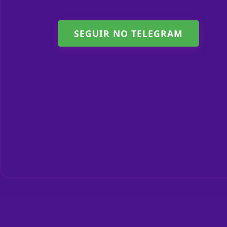
SEGUIR NO TELEGRAM