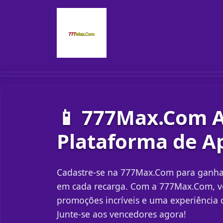
📱 777Max.Com 
Plataforma de A
Cadastre-se na 777Max.Com para ganha
em cada recarga. Com a 777Max.Com, v
promoções incríveis e uma experiência d
Junte-se aos vencedores agora!