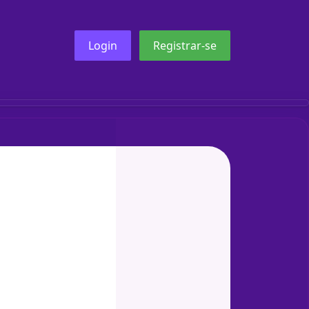
Login
Registrar-se