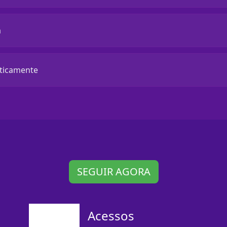
a
aticamente
SEGUIR AGORA
Acessos