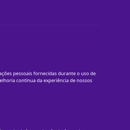
ações pessoais fornecidas durante o uso de
elhoria contínua da experiência de nossos