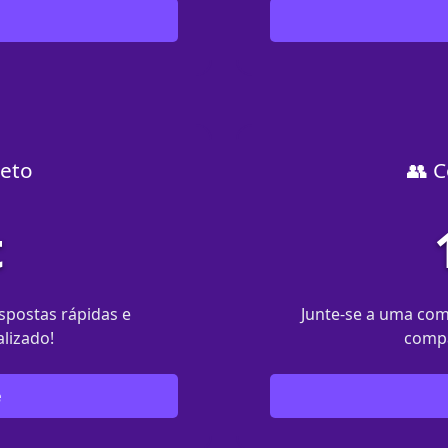
reto
👥 
t
espostas rápidas e
Junte-se a uma com
lizado!
compa
e