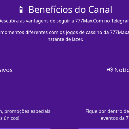
📱 Benefícios do Canal
escubra as vantagens de seguir a 777Max.Com no Telegr
va momentos diferentes com os jogos de cassino da 777Ma
instante de lazer.
sivos
📢 Notí
m, promoções especiais
Fique por dentro d
s únicos!
eventos da 