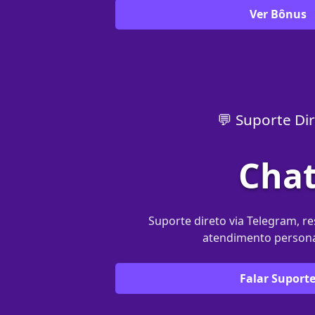
Ver Bônus
💬 Suporte Di
Cha
Suporte direto via Telegram, r
atendimento persona
Falar Suport